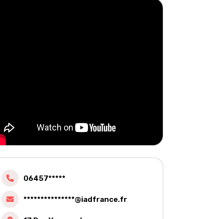
06457*****
***************@iadfrance.fr