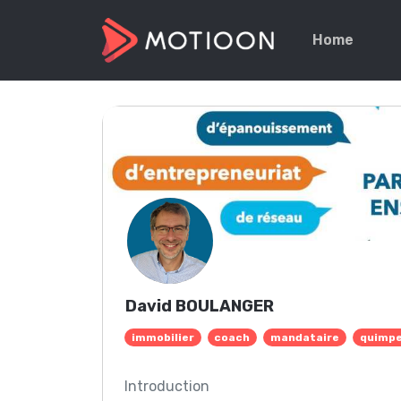
Home
David BOULANGER
immobilier
coach
mandataire
quimpe
Introduction