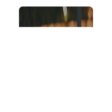
Témoignage et avis client
vidéo