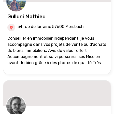
Gulluni Mathieu
54 rue de lorraine 57600 Morsbach
Conseiller en immobilier indépendant, je vous
accompagne dans vos projets de vente ou d'achats
de biens immobiliers. Avis de valeur offert
Accompagnement et suivi personnalisés Mise en
avant du bien grâce à des photos de qualité Très
large diffusion des annonces (niveau national et
international) Validation du financement des
acquéreurs auprès de partenaires financiers
Portefeuille de clients acquéreurs travaillé et mise
à jour régulièrement Vente en partage grâce au
réseau Iad France et Iad Deutschland Inter agence