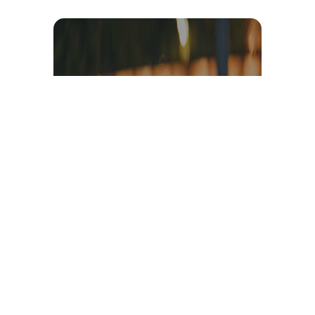
Témoignage et avis client
vidéo