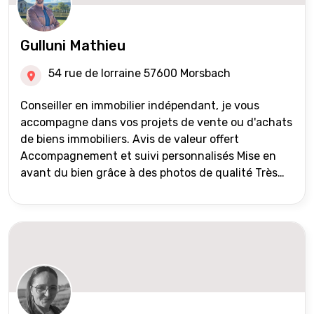
Gulluni Mathieu
54 rue de lorraine 57600 Morsbach
Conseiller en immobilier indépendant, je vous
accompagne dans vos projets de vente ou d'achats
de biens immobiliers. Avis de valeur offert
Accompagnement et suivi personnalisés Mise en
avant du bien grâce à des photos de qualité Très
large diffusion des annonces (niveau national et
international) Validation du financement des
acquéreurs auprès de partenaires financiers
Portefeuille de clients acquéreurs travaillé et mise
à jour régulièrement Vente en partage grâce au
réseau Iad France et Iad Deutschland Inter agence