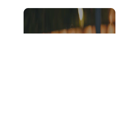
Témoignage et avis client
vidéo