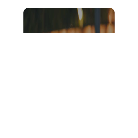
Témoignage et avis client
vidéo