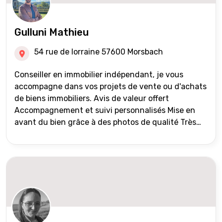
Gulluni Mathieu
54 rue de lorraine 57600 Morsbach
Conseiller en immobilier indépendant, je vous
accompagne dans vos projets de vente ou d'achats
de biens immobiliers. Avis de valeur offert
Accompagnement et suivi personnalisés Mise en
avant du bien grâce à des photos de qualité Très
large diffusion des annonces (niveau national et
international) Validation du financement des
acquéreurs auprès de partenaires financiers
Portefeuille de clients acquéreurs travaillé et mise
à jour régulièrement Vente en partage grâce au
réseau Iad France et Iad Deutschland Inter agence