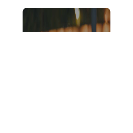
Témoignage et avis client
vidéo