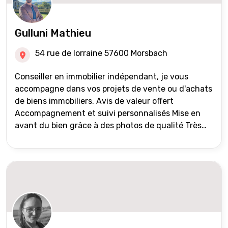
Gulluni Mathieu
54 rue de lorraine 57600 Morsbach
Conseiller en immobilier indépendant, je vous
accompagne dans vos projets de vente ou d'achats
de biens immobiliers. Avis de valeur offert
Accompagnement et suivi personnalisés Mise en
avant du bien grâce à des photos de qualité Très
large diffusion des annonces (niveau national et
international) Validation du financement des
acquéreurs auprès de partenaires financiers
Portefeuille de clients acquéreurs travaillé et mise
à jour régulièrement Vente en partage grâce au
réseau Iad France et Iad Deutschland Inter agence