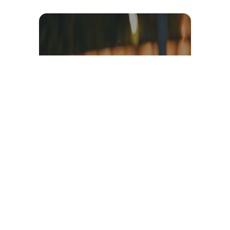
Témoignage et avis client
vidéo