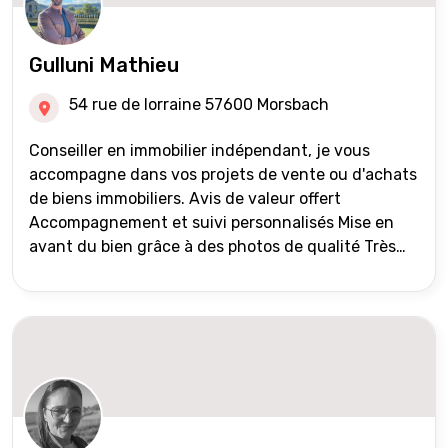
Gulluni Mathieu
54 rue de lorraine 57600 Morsbach
Conseiller en immobilier indépendant, je vous
accompagne dans vos projets de vente ou d'achats
de biens immobiliers. Avis de valeur offert
Accompagnement et suivi personnalisés Mise en
avant du bien grâce à des photos de qualité Très
large diffusion des annonces (niveau national et
international) Validation du financement des
acquéreurs auprès de partenaires financiers
Portefeuille de clients acquéreurs travaillé et mise
à jour régulièrement Vente en partage grâce au
réseau Iad France et Iad Deutschland Inter agence