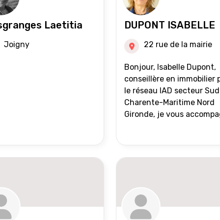
granges Laetitia
DUPONT ISABELLE
Joigny
22 rue de la mairie
Bonjour, Isabelle Dupont,
conseillère en immobilier 
le réseau IAD secteur Sud
Charente-Maritime Nord
Gironde, je vous accomp
dans tous vos projets
immobiliers, vente ou ach