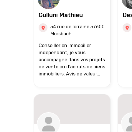
Gulluni Mathieu
Des
54 rue de lorraine 57600
Morsbach
Conseiller en immobilier
indépendant, je vous
accompagne dans vos projets
de vente ou d'achats de biens
immobiliers. Avis de valeur
offert Accompagnement et
suivi personnalisés Mise en
avant du bien grâce à des
photos de qualité Très large
diffusion des annonces
(niveau national et
international) Validation du
financement des acquéreurs