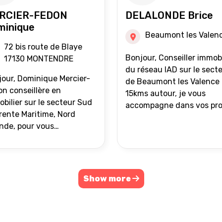
RCIER-FEDON
DELALONDE Brice
minique
Beaumont les Valen
72 bis route de Blaye
Bonjour, Conseiller immobilier
17130 MONTENDRE
du réseau IAD sur le sect
our, Dominique Mercier-
de Beaumont les Valence 
n conseillère en
15kms autour, je vous
bilier sur le secteur Sud
accompagne dans vos pro
ente Maritime, Nord
de vente ou d'achat
nde, pour vous
immobilier.
ompagner dans vos
ets immobiliers.
Show more