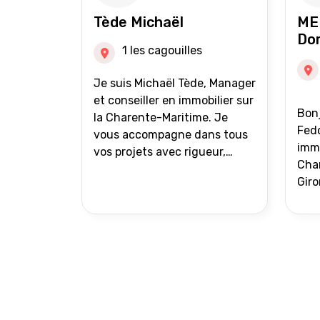
auprès de partenaires
Tède Michaël
ME
financiers Portefeuille de
Do
clients acquéreurs travaillé et
1 les cagouilles
mise à jour régulièrement
Vente en partage grâce au
Je suis Michaël Tède, Manager
réseau Iad France et Iad
et conseiller en immobilier sur
Bonj
Deutschland Inter agence
la Charente-Maritime. Je
Fedo
vous accompagne dans tous
immo
vos projets avec rigueur,
Char
transparence et avec une
Giro
stratégie bien définie. Avis de
acc
valeur gratuit et retour sous
proj
24h00. Parce que chaque
projet mérite un
accompagnement parfait.