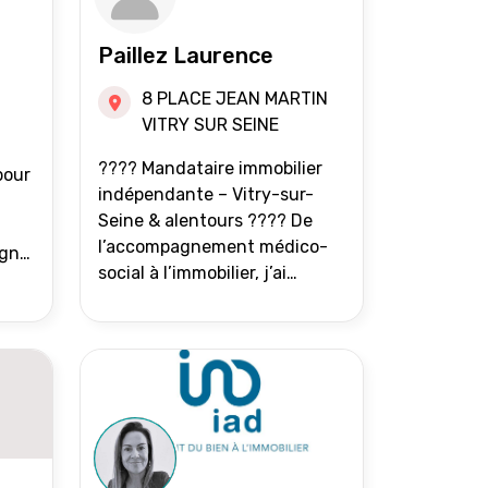
Paillez Laurence
8 PLACE JEAN MARTIN
VITRY SUR SEINE
???? Mandataire immobilier
pour
indépendante – Vitry-sur-
Seine & alentours ???? De
l’accompagnement médico-
agne
social à l’immobilier, j’ai
toujours eu à cœur d’aider les
at.
gens à avancer sereinement.
Aujourd’hui, j’accompagne
mes clients avec franchise,
écoute et énergie pour
vendre ou acheter leur bien
immobilier. ???? 300 familles
accompagnées en 8 ans, 90 %