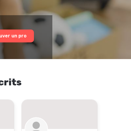
uver un pro
crits