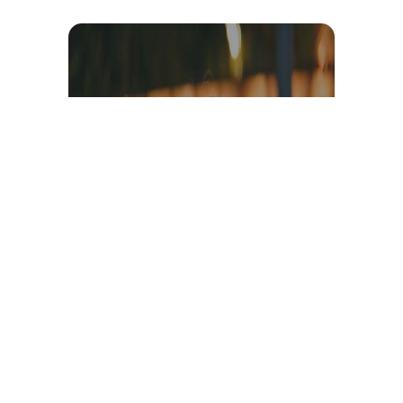
Témoignage et avis client
vidéo