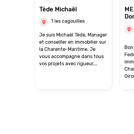
auprès de partenaires
Tède Michaël
ME
financiers Portefeuille de
Do
clients acquéreurs travaillé et
1 les cagouilles
mise à jour régulièrement
Vente en partage grâce au
Je suis Michaël Tède, Manager
réseau Iad France et Iad
et conseiller en immobilier sur
Bonj
Deutschland Inter agence
la Charente-Maritime. Je
Fedo
vous accompagne dans tous
immo
vos projets avec rigueur,
Char
transparence et avec une
Giro
stratégie bien définie. Avis de
acc
valeur gratuit et retour sous
proj
24h00. Parce que chaque
projet mérite un
accompagnement parfait.