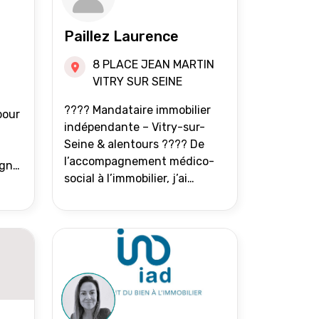
Paillez Laurence
8 PLACE JEAN MARTIN
VITRY SUR SEINE
???? Mandataire immobilier
pour
indépendante – Vitry-sur-
Seine & alentours ???? De
l’accompagnement médico-
agne
social à l’immobilier, j’ai
toujours eu à cœur d’aider les
at.
gens à avancer sereinement.
Aujourd’hui, j’accompagne
mes clients avec franchise,
écoute et énergie pour
vendre ou acheter leur bien
immobilier. ???? 300 familles
accompagnées en 8 ans, 90 %