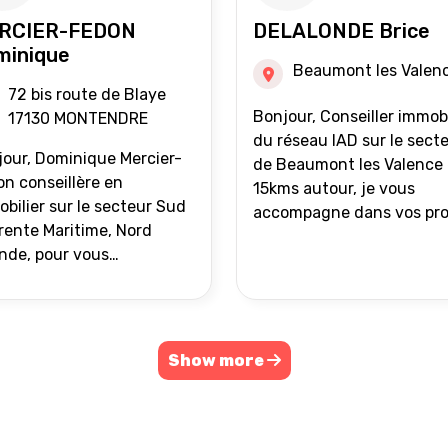
RCIER-FEDON
DELALONDE Brice
minique
Beaumont les Valen
72 bis route de Blaye
Bonjour, Conseiller immobilier
17130 MONTENDRE
du réseau IAD sur le sect
our, Dominique Mercier-
de Beaumont les Valence 
n conseillère en
15kms autour, je vous
bilier sur le secteur Sud
accompagne dans vos pro
ente Maritime, Nord
de vente ou d'achat
nde, pour vous
immobilier.
ompagner dans vos
ets immobiliers.
Show more