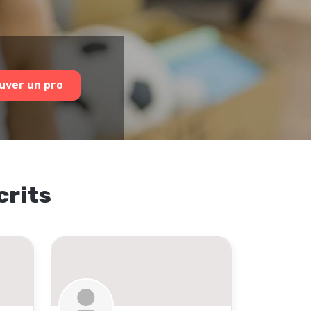
uver un pro
crits