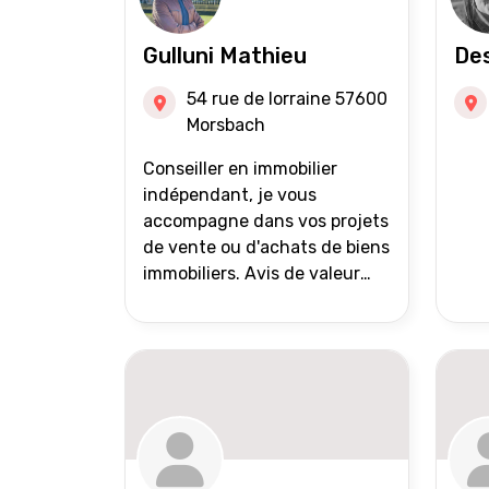
Gulluni Mathieu
Des
54 rue de lorraine 57600
Morsbach
Conseiller en immobilier
indépendant, je vous
accompagne dans vos projets
de vente ou d'achats de biens
immobiliers. Avis de valeur
offert Accompagnement et
suivi personnalisés Mise en
avant du bien grâce à des
photos de qualité Très large
diffusion des annonces
(niveau national et
international) Validation du
financement des acquéreurs