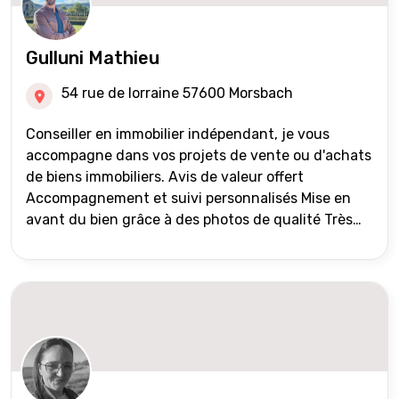
Gulluni Mathieu
54 rue de lorraine 57600 Morsbach
Conseiller en immobilier indépendant, je vous
accompagne dans vos projets de vente ou d'achats
de biens immobiliers. Avis de valeur offert
Accompagnement et suivi personnalisés Mise en
avant du bien grâce à des photos de qualité Très
large diffusion des annonces (niveau national et
international) Validation du financement des
acquéreurs auprès de partenaires financiers
Portefeuille de clients acquéreurs travaillé et mise
à jour régulièrement Vente en partage grâce au
réseau Iad France et Iad Deutschland Inter agence