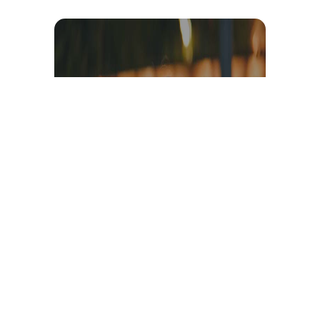
Témoignage et avis client
vidéo