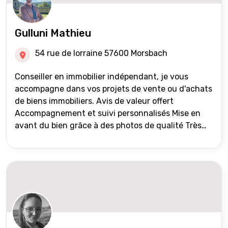
Gulluni Mathieu
54 rue de lorraine 57600 Morsbach
Conseiller en immobilier indépendant, je vous
accompagne dans vos projets de vente ou d'achats
de biens immobiliers. Avis de valeur offert
Accompagnement et suivi personnalisés Mise en
avant du bien grâce à des photos de qualité Très
large diffusion des annonces (niveau national et
international) Validation du financement des
acquéreurs auprès de partenaires financiers
Portefeuille de clients acquéreurs travaillé et mise
à jour régulièrement Vente en partage grâce au
réseau Iad France et Iad Deutschland Inter agence