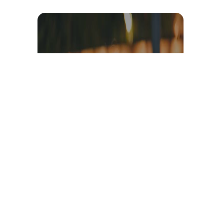
Témoignage et avis client
vidéo