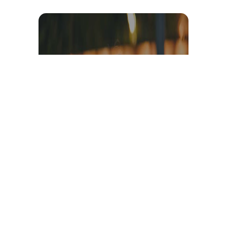
Témoignage et avis client
vidéo