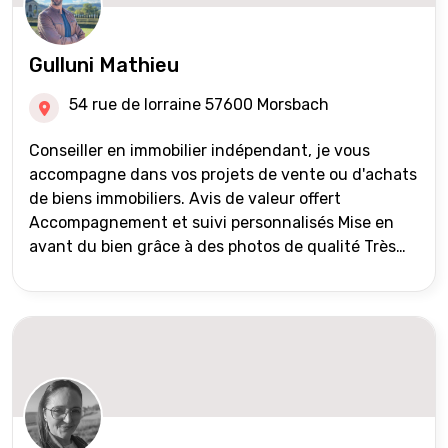
Gulluni Mathieu
54 rue de lorraine 57600 Morsbach
Conseiller en immobilier indépendant, je vous
accompagne dans vos projets de vente ou d'achats
de biens immobiliers. Avis de valeur offert
Accompagnement et suivi personnalisés Mise en
avant du bien grâce à des photos de qualité Très
large diffusion des annonces (niveau national et
international) Validation du financement des
acquéreurs auprès de partenaires financiers
Portefeuille de clients acquéreurs travaillé et mise
à jour régulièrement Vente en partage grâce au
réseau Iad France et Iad Deutschland Inter agence