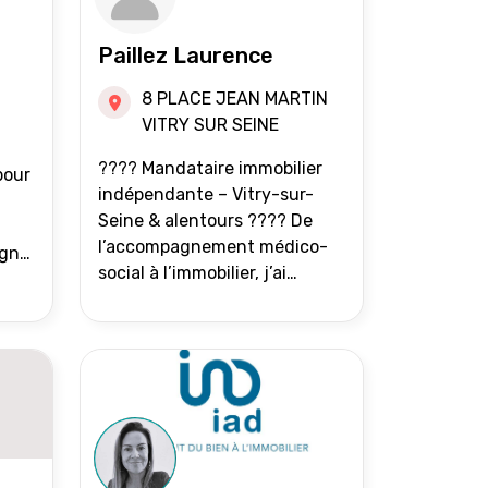
Paillez Laurence
8 PLACE JEAN MARTIN
VITRY SUR SEINE
???? Mandataire immobilier
pour
indépendante – Vitry-sur-
Seine & alentours ???? De
l’accompagnement médico-
agne
social à l’immobilier, j’ai
toujours eu à cœur d’aider les
at.
gens à avancer sereinement.
Aujourd’hui, j’accompagne
mes clients avec franchise,
écoute et énergie pour
vendre ou acheter leur bien
immobilier. ???? 300 familles
accompagnées en 8 ans, 90 %