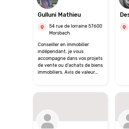
Gulluni Mathieu
Des
54 rue de lorraine 57600
Morsbach
Conseiller en immobilier
indépendant, je vous
accompagne dans vos projets
de vente ou d'achats de biens
immobiliers. Avis de valeur
offert Accompagnement et
suivi personnalisés Mise en
avant du bien grâce à des
photos de qualité Très large
diffusion des annonces
(niveau national et
international) Validation du
financement des acquéreurs