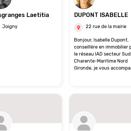
granges Laetitia
DUPONT ISABELLE
Joigny
22 rue de la mairie
Bonjour, Isabelle Dupont,
conseillère en immobilier 
le réseau IAD secteur Sud
Charente-Maritime Nord
Gironde, je vous accomp
dans tous vos projets
immobiliers, vente ou ach