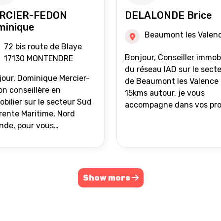
RCIER-FEDON
DELALONDE Brice
minique
Beaumont les Valen
72 bis route de Blaye
Bonjour, Conseiller immobilier
17130 MONTENDRE
du réseau IAD sur le sect
our, Dominique Mercier-
de Beaumont les Valence 
n conseillère en
15kms autour, je vous
bilier sur le secteur Sud
accompagne dans vos pro
ente Maritime, Nord
de vente ou d'achat
nde, pour vous
immobilier.
ompagner dans vos
ets immobiliers.
Show more