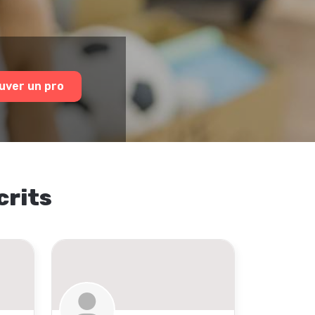
uver un pro
crits