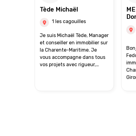
auprès de partenaires
Tède Michaël
ME
financiers Portefeuille de
Do
clients acquéreurs travaillé et
1 les cagouilles
mise à jour régulièrement
Vente en partage grâce au
Je suis Michaël Tède, Manager
réseau Iad France et Iad
et conseiller en immobilier sur
Bonj
Deutschland Inter agence
la Charente-Maritime. Je
Fedo
vous accompagne dans tous
immo
vos projets avec rigueur,
Char
transparence et avec une
Giro
stratégie bien définie. Avis de
acc
valeur gratuit et retour sous
proj
24h00. Parce que chaque
projet mérite un
accompagnement parfait.