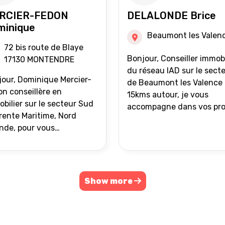
RCIER-FEDON
DELALONDE Brice
minique
Beaumont les Valen
72 bis route de Blaye
Bonjour, Conseiller immobilier
17130 MONTENDRE
du réseau IAD sur le sect
our, Dominique Mercier-
de Beaumont les Valence 
n conseillère en
15kms autour, je vous
bilier sur le secteur Sud
accompagne dans vos pro
ente Maritime, Nord
de vente ou d'achat
nde, pour vous
immobilier.
ompagner dans vos
ets immobiliers.
Show more