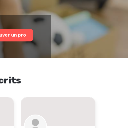
uver un pro
crits