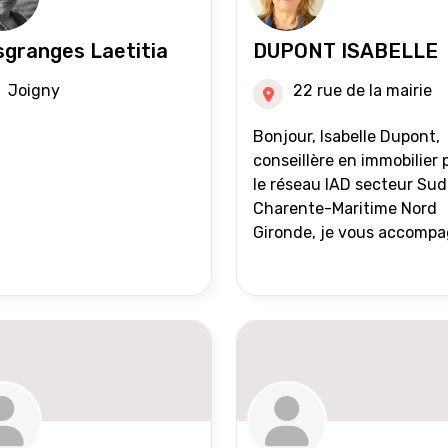
granges Laetitia
DUPONT ISABELLE
Joigny
22 rue de la mairie
Bonjour, Isabelle Dupont,
conseillère en immobilier 
le réseau IAD secteur Sud
Charente-Maritime Nord
Gironde, je vous accomp
dans tous vos projets
immobiliers, vente ou ach