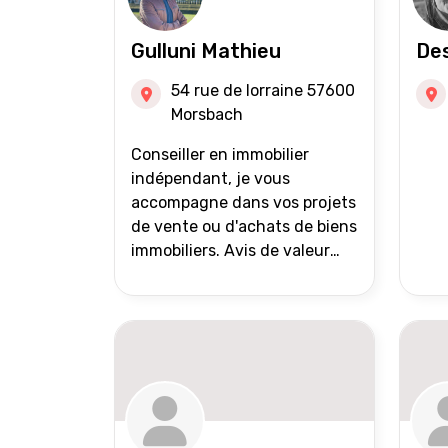
Gulluni Mathieu
Des
54 rue de lorraine 57600
Morsbach
Conseiller en immobilier
indépendant, je vous
accompagne dans vos projets
de vente ou d'achats de biens
immobiliers. Avis de valeur
offert Accompagnement et
suivi personnalisés Mise en
avant du bien grâce à des
photos de qualité Très large
diffusion des annonces
(niveau national et
international) Validation du
financement des acquéreurs