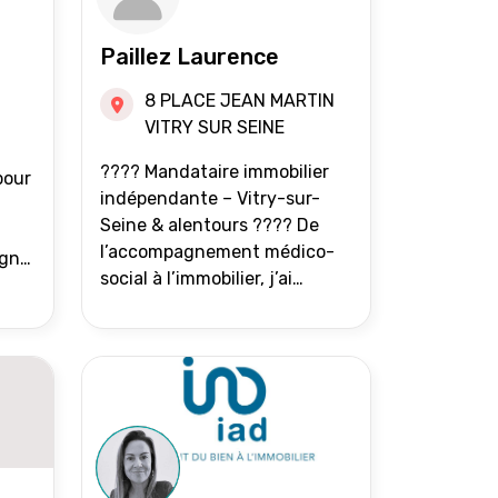
Paillez Laurence
8 PLACE JEAN MARTIN
VITRY SUR SEINE
???? Mandataire immobilier
pour
indépendante – Vitry-sur-
Seine & alentours ???? De
l’accompagnement médico-
agne
social à l’immobilier, j’ai
toujours eu à cœur d’aider les
at.
gens à avancer sereinement.
Aujourd’hui, j’accompagne
mes clients avec franchise,
écoute et énergie pour
vendre ou acheter leur bien
immobilier. ???? 300 familles
accompagnées en 8 ans, 90 %