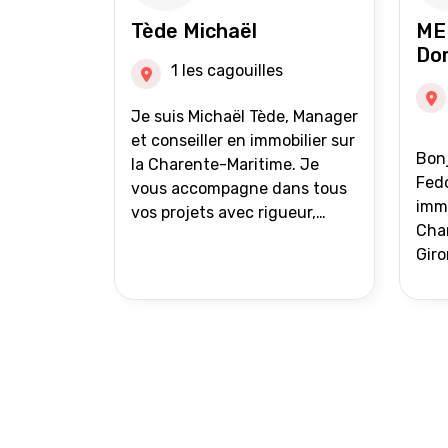
auprès de partenaires
Tède Michaël
ME
financiers Portefeuille de
Do
clients acquéreurs travaillé et
1 les cagouilles
mise à jour régulièrement
Vente en partage grâce au
Je suis Michaël Tède, Manager
réseau Iad France et Iad
et conseiller en immobilier sur
Bonj
Deutschland Inter agence
la Charente-Maritime. Je
Fedo
vous accompagne dans tous
immo
vos projets avec rigueur,
Char
transparence et avec une
Giro
stratégie bien définie. Avis de
acc
valeur gratuit et retour sous
proj
24h00. Parce que chaque
projet mérite un
accompagnement parfait.