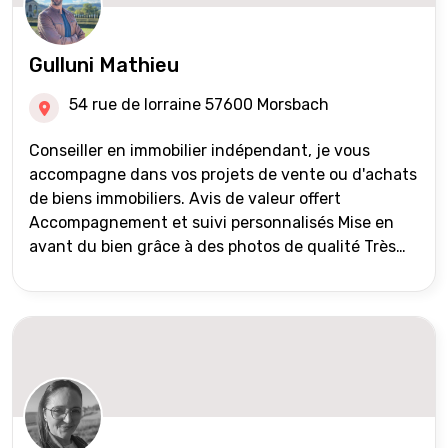
Gulluni Mathieu
54 rue de lorraine 57600 Morsbach
Conseiller en immobilier indépendant, je vous
accompagne dans vos projets de vente ou d'achats
de biens immobiliers. Avis de valeur offert
Accompagnement et suivi personnalisés Mise en
avant du bien grâce à des photos de qualité Très
large diffusion des annonces (niveau national et
international) Validation du financement des
acquéreurs auprès de partenaires financiers
Portefeuille de clients acquéreurs travaillé et mise
à jour régulièrement Vente en partage grâce au
réseau Iad France et Iad Deutschland Inter agence