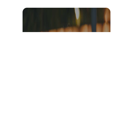
Témoignage et avis client
vidéo