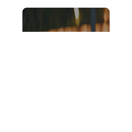
Témoignage et avis client
vidéo