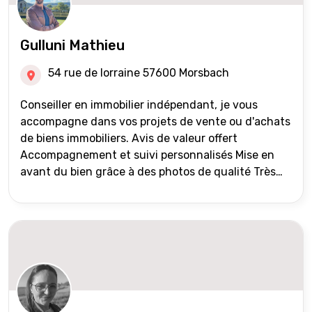
Gulluni Mathieu
54 rue de lorraine 57600 Morsbach
Conseiller en immobilier indépendant, je vous
accompagne dans vos projets de vente ou d'achats
de biens immobiliers. Avis de valeur offert
Accompagnement et suivi personnalisés Mise en
avant du bien grâce à des photos de qualité Très
large diffusion des annonces (niveau national et
international) Validation du financement des
acquéreurs auprès de partenaires financiers
Portefeuille de clients acquéreurs travaillé et mise
à jour régulièrement Vente en partage grâce au
réseau Iad France et Iad Deutschland Inter agence