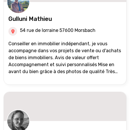
Gulluni Mathieu
54 rue de lorraine 57600 Morsbach
Conseiller en immobilier indépendant, je vous
accompagne dans vos projets de vente ou d'achats
de biens immobiliers. Avis de valeur offert
Accompagnement et suivi personnalisés Mise en
avant du bien grâce à des photos de qualité Très
large diffusion des annonces (niveau national et
international) Validation du financement des
acquéreurs auprès de partenaires financiers
Portefeuille de clients acquéreurs travaillé et mise
à jour régulièrement Vente en partage grâce au
réseau Iad France et Iad Deutschland Inter agence