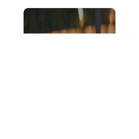
Témoignage et avis client
vidéo