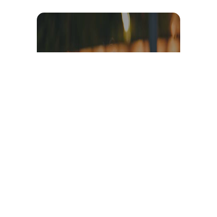
Témoignage et avis client
vidéo