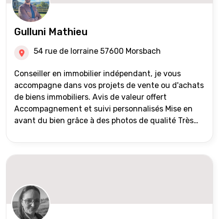
Gulluni Mathieu
54 rue de lorraine 57600 Morsbach
Conseiller en immobilier indépendant, je vous
accompagne dans vos projets de vente ou d'achats
de biens immobiliers. Avis de valeur offert
Accompagnement et suivi personnalisés Mise en
avant du bien grâce à des photos de qualité Très
large diffusion des annonces (niveau national et
international) Validation du financement des
acquéreurs auprès de partenaires financiers
Portefeuille de clients acquéreurs travaillé et mise
à jour régulièrement Vente en partage grâce au
réseau Iad France et Iad Deutschland Inter agence