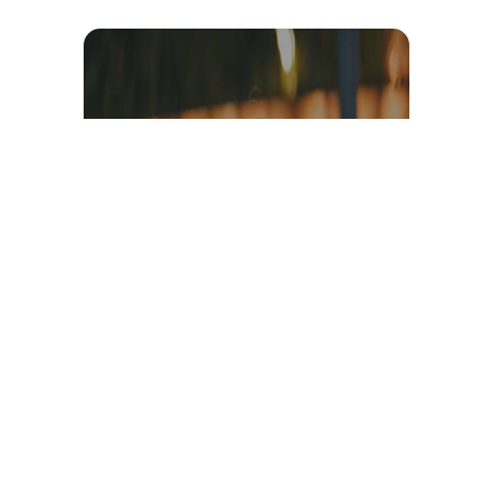
Témoignage et avis client
vidéo