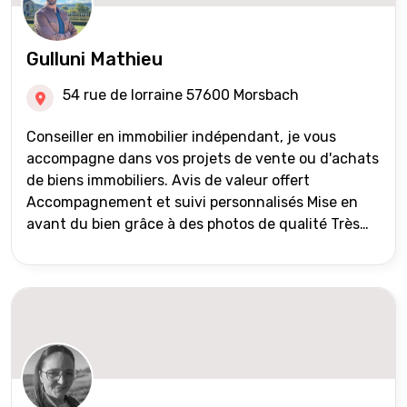
Gulluni Mathieu
54 rue de lorraine 57600 Morsbach
Conseiller en immobilier indépendant, je vous
accompagne dans vos projets de vente ou d'achats
de biens immobiliers. Avis de valeur offert
Accompagnement et suivi personnalisés Mise en
avant du bien grâce à des photos de qualité Très
large diffusion des annonces (niveau national et
international) Validation du financement des
acquéreurs auprès de partenaires financiers
Portefeuille de clients acquéreurs travaillé et mise
à jour régulièrement Vente en partage grâce au
réseau Iad France et Iad Deutschland Inter agence