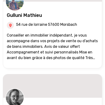
Gulluni Mathieu
54 rue de lorraine 57600 Morsbach
Conseiller en immobilier indépendant, je vous
accompagne dans vos projets de vente ou d'achats
de biens immobiliers. Avis de valeur offert
Accompagnement et suivi personnalisés Mise en
avant du bien grâce à des photos de qualité Très
large diffusion des annonces (niveau national et
international) Validation du financement des
acquéreurs auprès de partenaires financiers
Portefeuille de clients acquéreurs travaillé et mise
à jour régulièrement Vente en partage grâce au
réseau Iad France et Iad Deutschland Inter agence