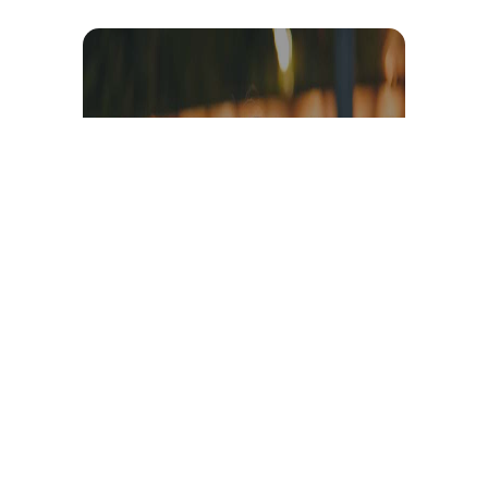
Témoignage et avis client
vidéo