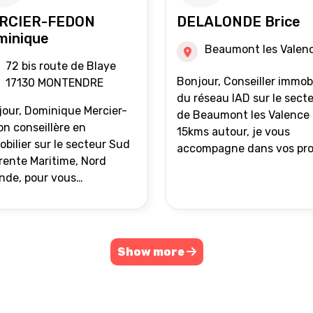
RCIER-FEDON
DELALONDE Brice
minique
Beaumont les Valen
72 bis route de Blaye
Bonjour, Conseiller immobilier
17130 MONTENDRE
du réseau IAD sur le sect
our, Dominique Mercier-
de Beaumont les Valence 
n conseillère en
15kms autour, je vous
bilier sur le secteur Sud
accompagne dans vos pro
ente Maritime, Nord
de vente ou d'achat
nde, pour vous
immobilier.
ompagner dans vos
ets immobiliers.
Show more