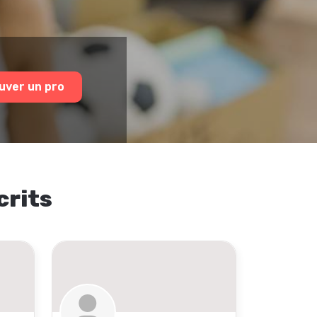
uver un pro
crits