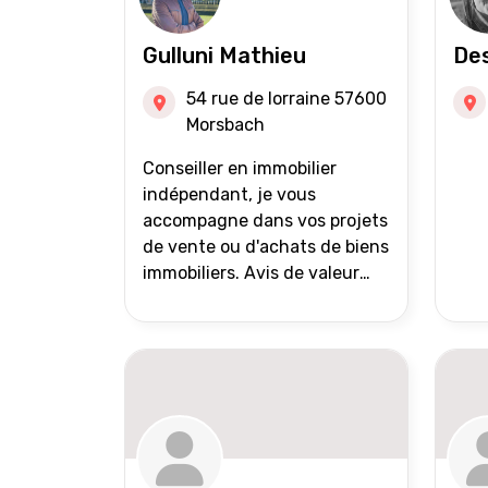
Gulluni Mathieu
Des
54 rue de lorraine 57600
Morsbach
Conseiller en immobilier
indépendant, je vous
accompagne dans vos projets
de vente ou d'achats de biens
immobiliers. Avis de valeur
offert Accompagnement et
suivi personnalisés Mise en
avant du bien grâce à des
photos de qualité Très large
diffusion des annonces
(niveau national et
international) Validation du
financement des acquéreurs