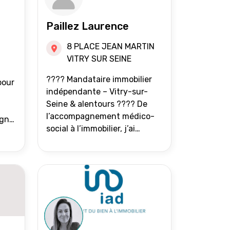
Paillez Laurence
8 PLACE JEAN MARTIN
VITRY SUR SEINE
???? Mandataire immobilier
pour
indépendante – Vitry-sur-
Seine & alentours ???? De
l’accompagnement médico-
agne
social à l’immobilier, j’ai
toujours eu à cœur d’aider les
at.
gens à avancer sereinement.
Aujourd’hui, j’accompagne
mes clients avec franchise,
écoute et énergie pour
vendre ou acheter leur bien
immobilier. ???? 300 familles
accompagnées en 8 ans, 90 %