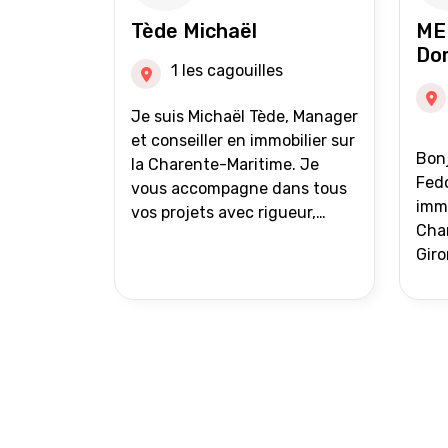
auprès de partenaires
Tède Michaël
ME
financiers Portefeuille de
Do
clients acquéreurs travaillé et
1 les cagouilles
mise à jour régulièrement
Vente en partage grâce au
Je suis Michaël Tède, Manager
réseau Iad France et Iad
et conseiller en immobilier sur
Bonj
Deutschland Inter agence
la Charente-Maritime. Je
Fedo
vous accompagne dans tous
immo
vos projets avec rigueur,
Char
transparence et avec une
Giro
stratégie bien définie. Avis de
acc
valeur gratuit et retour sous
proj
24h00. Parce que chaque
projet mérite un
accompagnement parfait.