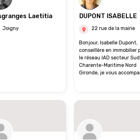
granges Laetitia
DUPONT ISABELLE
Joigny
22 rue de la mairie
Bonjour, Isabelle Dupont,
conseillère en immobilier 
le réseau IAD secteur Sud
Charente-Maritime Nord
Gironde, je vous accomp
dans tous vos projets
immobiliers, vente ou ach