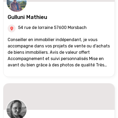
Gulluni Mathieu
54 rue de lorraine 57600 Morsbach
Conseiller en immobilier indépendant, je vous
accompagne dans vos projets de vente ou d'achats
de biens immobiliers. Avis de valeur offert
Accompagnement et suivi personnalisés Mise en
avant du bien grâce à des photos de qualité Très
large diffusion des annonces (niveau national et
international) Validation du financement des
acquéreurs auprès de partenaires financiers
Portefeuille de clients acquéreurs travaillé et mise
à jour régulièrement Vente en partage grâce au
réseau Iad France et Iad Deutschland Inter agence