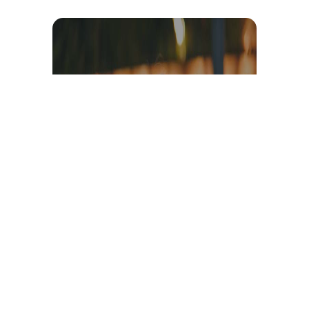
Témoignage et avis client
vidéo