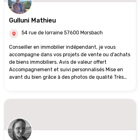
Gulluni Mathieu
54 rue de lorraine 57600 Morsbach
Conseiller en immobilier indépendant, je vous
accompagne dans vos projets de vente ou d'achats
de biens immobiliers. Avis de valeur offert
Accompagnement et suivi personnalisés Mise en
avant du bien grâce à des photos de qualité Très
large diffusion des annonces (niveau national et
international) Validation du financement des
acquéreurs auprès de partenaires financiers
Portefeuille de clients acquéreurs travaillé et mise
à jour régulièrement Vente en partage grâce au
réseau Iad France et Iad Deutschland Inter agence