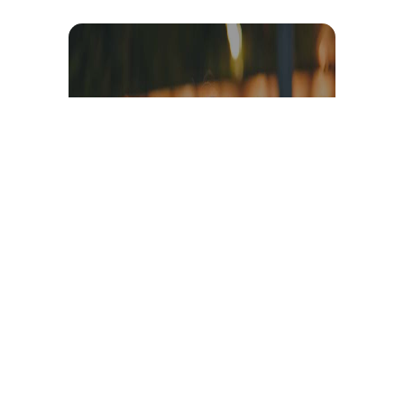
Témoignage et avis client
vidéo