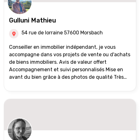
Gulluni Mathieu
54 rue de lorraine 57600 Morsbach
Conseiller en immobilier indépendant, je vous
accompagne dans vos projets de vente ou d'achats
de biens immobiliers. Avis de valeur offert
Accompagnement et suivi personnalisés Mise en
avant du bien grâce à des photos de qualité Très
large diffusion des annonces (niveau national et
international) Validation du financement des
acquéreurs auprès de partenaires financiers
Portefeuille de clients acquéreurs travaillé et mise
à jour régulièrement Vente en partage grâce au
réseau Iad France et Iad Deutschland Inter agence