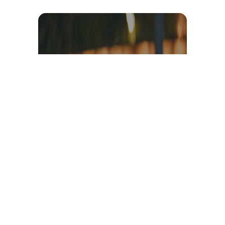
Témoignage et avis client
vidéo