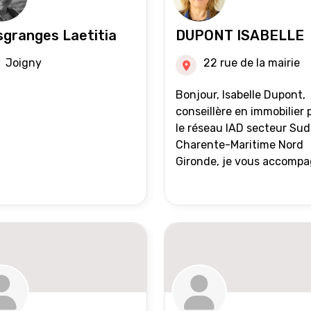
granges Laetitia
DUPONT ISABELLE
Joigny
22 rue de la mairie
Bonjour, Isabelle Dupont,
conseillère en immobilier 
le réseau IAD secteur Sud
Charente-Maritime Nord
Gironde, je vous accomp
dans tous vos projets
immobiliers, vente ou ach