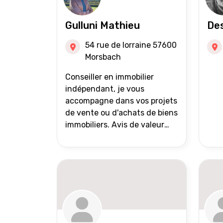
Gulluni Mathieu
Des
54 rue de lorraine 57600
Morsbach
Conseiller en immobilier
indépendant, je vous
accompagne dans vos projets
de vente ou d'achats de biens
immobiliers. Avis de valeur
offert Accompagnement et
suivi personnalisés Mise en
avant du bien grâce à des
photos de qualité Très large
diffusion des annonces
(niveau national et
international) Validation du
financement des acquéreurs