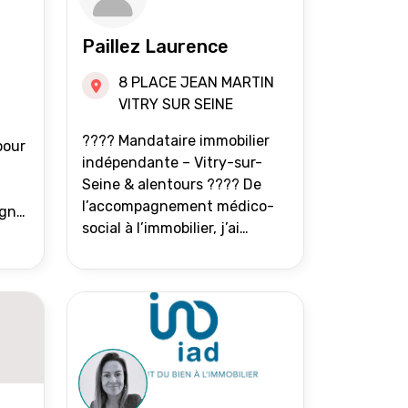
Paillez Laurence
8 PLACE JEAN MARTIN
VITRY SUR SEINE
???? Mandataire immobilier
pour
indépendante – Vitry-sur-
Seine & alentours ???? De
l’accompagnement médico-
agne
social à l’immobilier, j’ai
toujours eu à cœur d’aider les
at.
gens à avancer sereinement.
Aujourd’hui, j’accompagne
mes clients avec franchise,
écoute et énergie pour
vendre ou acheter leur bien
immobilier. ???? 300 familles
accompagnées en 8 ans, 90 %