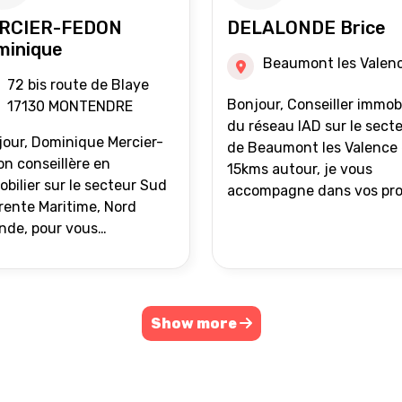
RCIER-FEDON
DELALONDE Brice
minique
Beaumont les Valen
72 bis route de Blaye
Bonjour, Conseiller immobilier
17130 MONTENDRE
du réseau IAD sur le sect
our, Dominique Mercier-
de Beaumont les Valence 
n conseillère en
15kms autour, je vous
bilier sur le secteur Sud
accompagne dans vos pro
ente Maritime, Nord
de vente ou d'achat
nde, pour vous
immobilier.
ompagner dans vos
ets immobiliers.
Show more