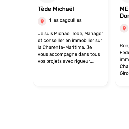
auprès de partenaires
Tède Michaël
ME
financiers Portefeuille de
Do
clients acquéreurs travaillé et
1 les cagouilles
mise à jour régulièrement
Vente en partage grâce au
Je suis Michaël Tède, Manager
réseau Iad France et Iad
et conseiller en immobilier sur
Bonj
Deutschland Inter agence
la Charente-Maritime. Je
Fedo
vous accompagne dans tous
immo
vos projets avec rigueur,
Char
transparence et avec une
Giro
stratégie bien définie. Avis de
acc
valeur gratuit et retour sous
proj
24h00. Parce que chaque
projet mérite un
accompagnement parfait.