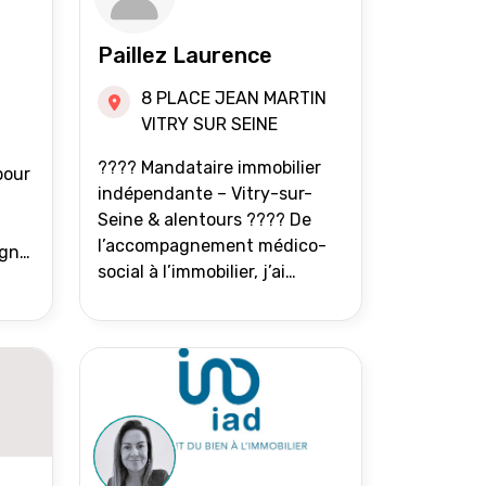
Paillez Laurence
8 PLACE JEAN MARTIN
VITRY SUR SEINE
???? Mandataire immobilier
pour
indépendante – Vitry-sur-
Seine & alentours ???? De
l’accompagnement médico-
agne
social à l’immobilier, j’ai
toujours eu à cœur d’aider les
at.
gens à avancer sereinement.
Aujourd’hui, j’accompagne
mes clients avec franchise,
écoute et énergie pour
vendre ou acheter leur bien
immobilier. ???? 300 familles
accompagnées en 8 ans, 90 %