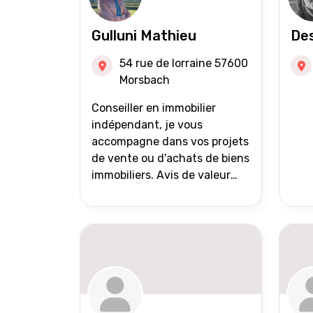
Gulluni Mathieu
Des
54 rue de lorraine 57600
Morsbach
Conseiller en immobilier
indépendant, je vous
accompagne dans vos projets
de vente ou d'achats de biens
immobiliers. Avis de valeur
offert Accompagnement et
suivi personnalisés Mise en
avant du bien grâce à des
photos de qualité Très large
diffusion des annonces
(niveau national et
international) Validation du
financement des acquéreurs