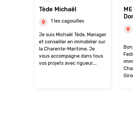
auprès de partenaires
Tède Michaël
ME
financiers Portefeuille de
Do
clients acquéreurs travaillé et
1 les cagouilles
mise à jour régulièrement
Vente en partage grâce au
Je suis Michaël Tède, Manager
réseau Iad France et Iad
et conseiller en immobilier sur
Bonj
Deutschland Inter agence
la Charente-Maritime. Je
Fedo
vous accompagne dans tous
immo
vos projets avec rigueur,
Char
transparence et avec une
Giro
stratégie bien définie. Avis de
acc
valeur gratuit et retour sous
proj
24h00. Parce que chaque
projet mérite un
accompagnement parfait.