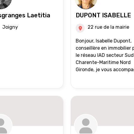
granges Laetitia
DUPONT ISABELLE
Joigny
22 rue de la mairie
Bonjour, Isabelle Dupont,
conseillère en immobilier 
le réseau IAD secteur Sud
Charente-Maritime Nord
Gironde, je vous accomp
dans tous vos projets
immobiliers, vente ou ach