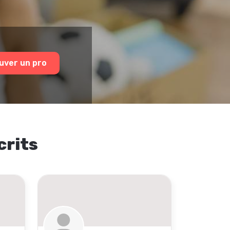
uver un pro
crits