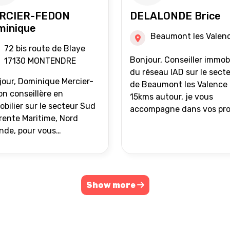
RCIER-FEDON
DELALONDE Brice
minique
Beaumont les Valen
72 bis route de Blaye
Bonjour, Conseiller immobilier
17130 MONTENDRE
du réseau IAD sur le sect
our, Dominique Mercier-
de Beaumont les Valence 
n conseillère en
15kms autour, je vous
bilier sur le secteur Sud
accompagne dans vos pro
ente Maritime, Nord
de vente ou d'achat
nde, pour vous
immobilier.
ompagner dans vos
ets immobiliers.
Show more