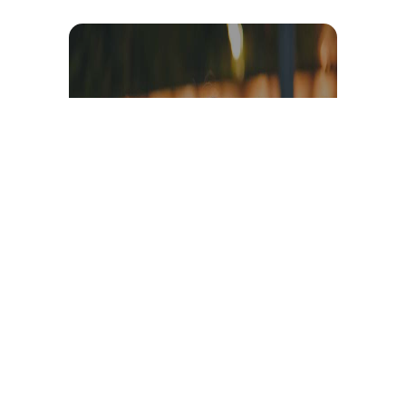
Témoignage et avis client
vidéo