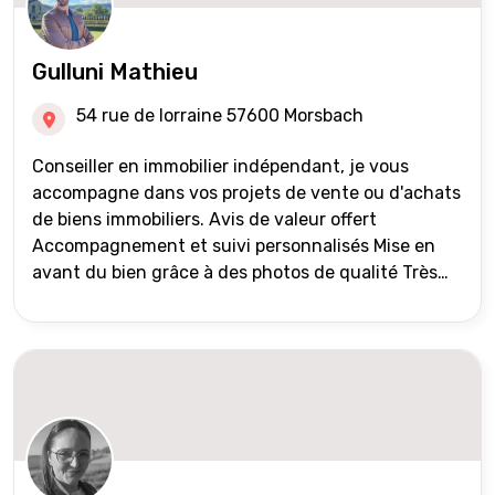
Gulluni Mathieu
54 rue de lorraine 57600 Morsbach
Conseiller en immobilier indépendant, je vous
accompagne dans vos projets de vente ou d'achats
de biens immobiliers. Avis de valeur offert
Accompagnement et suivi personnalisés Mise en
avant du bien grâce à des photos de qualité Très
large diffusion des annonces (niveau national et
international) Validation du financement des
acquéreurs auprès de partenaires financiers
Portefeuille de clients acquéreurs travaillé et mise
à jour régulièrement Vente en partage grâce au
réseau Iad France et Iad Deutschland Inter agence