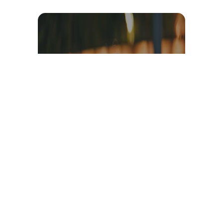
Témoignage et avis client
vidéo