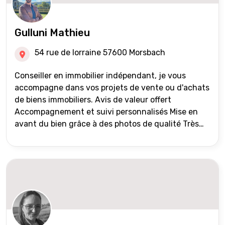
Gulluni Mathieu
54 rue de lorraine 57600 Morsbach
Conseiller en immobilier indépendant, je vous
accompagne dans vos projets de vente ou d'achats
de biens immobiliers. Avis de valeur offert
Accompagnement et suivi personnalisés Mise en
avant du bien grâce à des photos de qualité Très
large diffusion des annonces (niveau national et
international) Validation du financement des
acquéreurs auprès de partenaires financiers
Portefeuille de clients acquéreurs travaillé et mise
à jour régulièrement Vente en partage grâce au
réseau Iad France et Iad Deutschland Inter agence