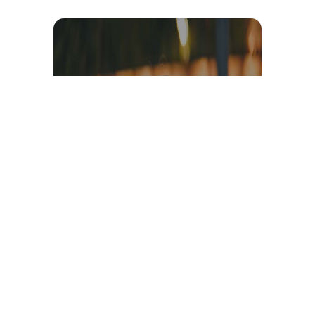
Témoignage et avis client
vidéo