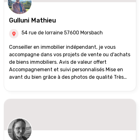
Gulluni Mathieu
54 rue de lorraine 57600 Morsbach
Conseiller en immobilier indépendant, je vous
accompagne dans vos projets de vente ou d'achats
de biens immobiliers. Avis de valeur offert
Accompagnement et suivi personnalisés Mise en
avant du bien grâce à des photos de qualité Très
large diffusion des annonces (niveau national et
international) Validation du financement des
acquéreurs auprès de partenaires financiers
Portefeuille de clients acquéreurs travaillé et mise
à jour régulièrement Vente en partage grâce au
réseau Iad France et Iad Deutschland Inter agence