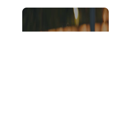
Témoignage et avis client
vidéo