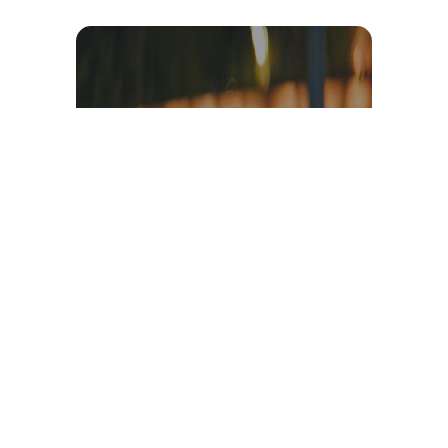
Témoignage et avis client
vidéo