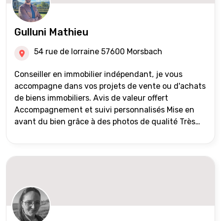
Gulluni Mathieu
54 rue de lorraine 57600 Morsbach
Conseiller en immobilier indépendant, je vous
accompagne dans vos projets de vente ou d'achats
de biens immobiliers. Avis de valeur offert
Accompagnement et suivi personnalisés Mise en
avant du bien grâce à des photos de qualité Très
large diffusion des annonces (niveau national et
international) Validation du financement des
acquéreurs auprès de partenaires financiers
Portefeuille de clients acquéreurs travaillé et mise
à jour régulièrement Vente en partage grâce au
réseau Iad France et Iad Deutschland Inter agence