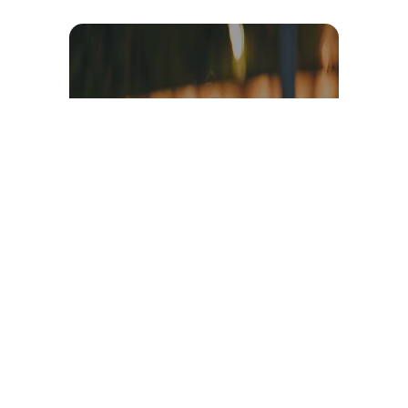
Témoignage et avis client
vidéo