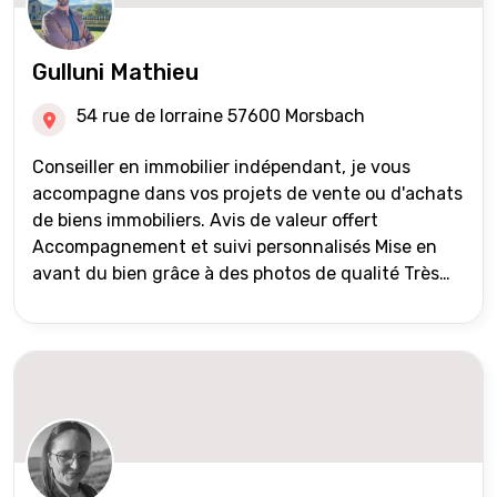
Gulluni Mathieu
54 rue de lorraine 57600 Morsbach
Conseiller en immobilier indépendant, je vous
accompagne dans vos projets de vente ou d'achats
de biens immobiliers. Avis de valeur offert
Accompagnement et suivi personnalisés Mise en
avant du bien grâce à des photos de qualité Très
large diffusion des annonces (niveau national et
international) Validation du financement des
acquéreurs auprès de partenaires financiers
Portefeuille de clients acquéreurs travaillé et mise
à jour régulièrement Vente en partage grâce au
réseau Iad France et Iad Deutschland Inter agence