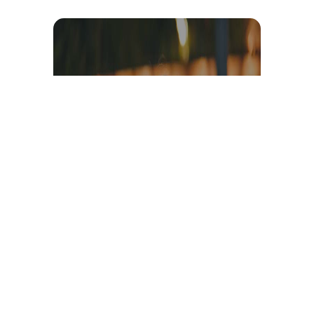
Témoignage et avis client
vidéo