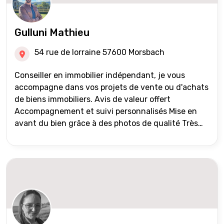
Gulluni Mathieu
54 rue de lorraine 57600 Morsbach
Conseiller en immobilier indépendant, je vous
accompagne dans vos projets de vente ou d'achats
de biens immobiliers. Avis de valeur offert
Accompagnement et suivi personnalisés Mise en
avant du bien grâce à des photos de qualité Très
large diffusion des annonces (niveau national et
international) Validation du financement des
acquéreurs auprès de partenaires financiers
Portefeuille de clients acquéreurs travaillé et mise
à jour régulièrement Vente en partage grâce au
réseau Iad France et Iad Deutschland Inter agence