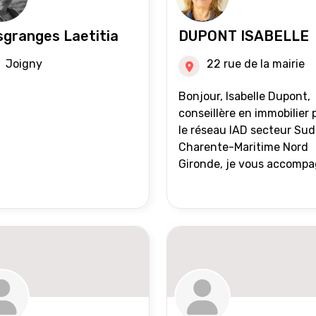
granges Laetitia
DUPONT ISABELLE
Joigny
22 rue de la mairie
Bonjour, Isabelle Dupont,
conseillère en immobilier 
le réseau IAD secteur Sud
Charente-Maritime Nord
Gironde, je vous accomp
dans tous vos projets
immobiliers, vente ou ach