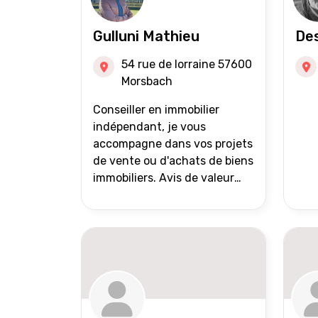
Gulluni Mathieu
Des
54 rue de lorraine 57600
Morsbach
Conseiller en immobilier
indépendant, je vous
accompagne dans vos projets
de vente ou d'achats de biens
immobiliers. Avis de valeur
offert Accompagnement et
suivi personnalisés Mise en
avant du bien grâce à des
photos de qualité Très large
diffusion des annonces
(niveau national et
international) Validation du
financement des acquéreurs