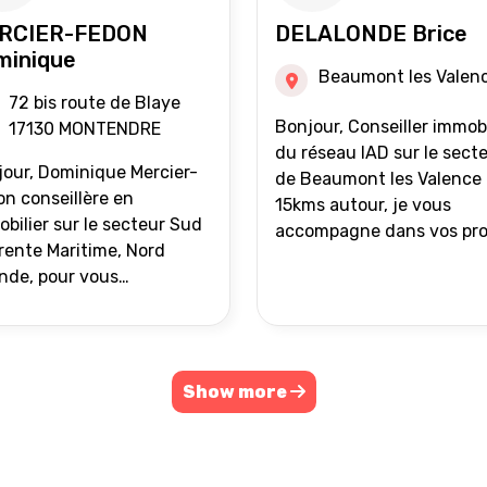
RCIER-FEDON
DELALONDE Brice
minique
Beaumont les Valen
72 bis route de Blaye
Bonjour, Conseiller immobilier
17130 MONTENDRE
du réseau IAD sur le sect
our, Dominique Mercier-
de Beaumont les Valence 
n conseillère en
15kms autour, je vous
bilier sur le secteur Sud
accompagne dans vos pro
ente Maritime, Nord
de vente ou d'achat
nde, pour vous
immobilier.
ompagner dans vos
ets immobiliers.
Show more