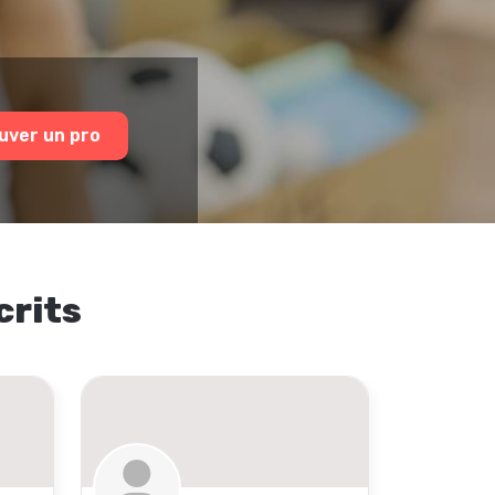
uver un pro
crits