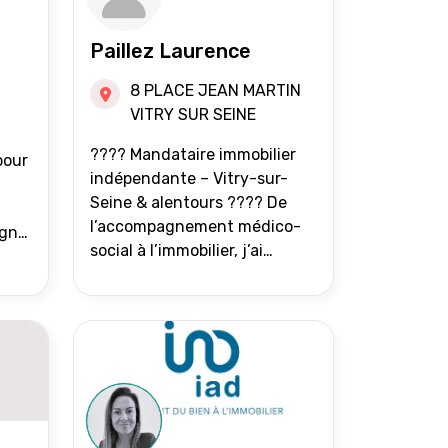
Paillez Laurence
8 PLACE JEAN MARTIN
VITRY SUR SEINE
???? Mandataire immobilier
pour
indépendante – Vitry-sur-
Seine & alentours ???? De
l’accompagnement médico-
agne
social à l’immobilier, j’ai
toujours eu à cœur d’aider les
at.
gens à avancer sereinement.
Aujourd’hui, j’accompagne
mes clients avec franchise,
écoute et énergie pour
vendre ou acheter leur bien
immobilier. ???? 300 familles
accompagnées en 8 ans, 90 %