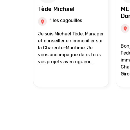
auprès de partenaires
Tède Michaël
ME
financiers Portefeuille de
Do
clients acquéreurs travaillé et
1 les cagouilles
mise à jour régulièrement
Vente en partage grâce au
Je suis Michaël Tède, Manager
réseau Iad France et Iad
et conseiller en immobilier sur
Bonj
Deutschland Inter agence
la Charente-Maritime. Je
Fedo
vous accompagne dans tous
immo
vos projets avec rigueur,
Char
transparence et avec une
Giro
stratégie bien définie. Avis de
acc
valeur gratuit et retour sous
proj
24h00. Parce que chaque
projet mérite un
accompagnement parfait.