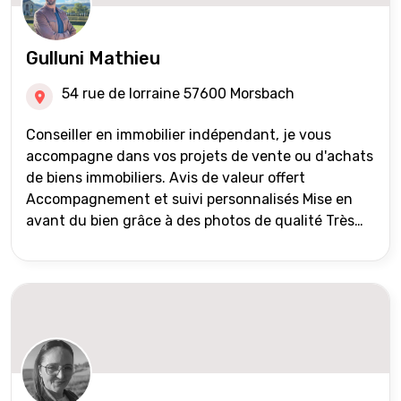
Gulluni Mathieu
54 rue de lorraine 57600 Morsbach
Conseiller en immobilier indépendant, je vous
accompagne dans vos projets de vente ou d'achats
de biens immobiliers. Avis de valeur offert
Accompagnement et suivi personnalisés Mise en
avant du bien grâce à des photos de qualité Très
large diffusion des annonces (niveau national et
international) Validation du financement des
acquéreurs auprès de partenaires financiers
Portefeuille de clients acquéreurs travaillé et mise
à jour régulièrement Vente en partage grâce au
réseau Iad France et Iad Deutschland Inter agence