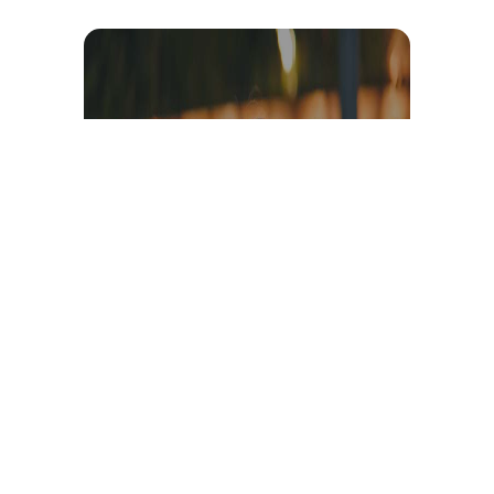
Témoignage et avis client
vidéo