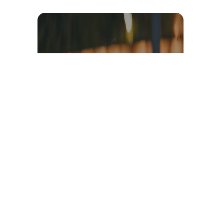
Témoignage et avis client
vidéo