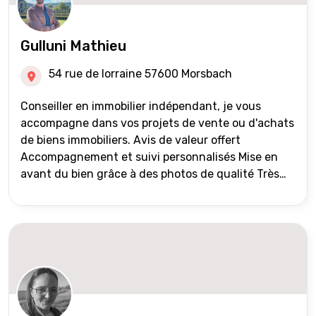
Gulluni Mathieu
54 rue de lorraine 57600 Morsbach
Conseiller en immobilier indépendant, je vous
accompagne dans vos projets de vente ou d'achats
de biens immobiliers. Avis de valeur offert
Accompagnement et suivi personnalisés Mise en
avant du bien grâce à des photos de qualité Très
large diffusion des annonces (niveau national et
international) Validation du financement des
acquéreurs auprès de partenaires financiers
Portefeuille de clients acquéreurs travaillé et mise
à jour régulièrement Vente en partage grâce au
réseau Iad France et Iad Deutschland Inter agence