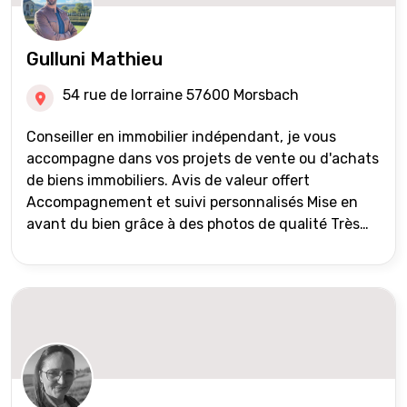
Gulluni Mathieu
54 rue de lorraine 57600 Morsbach
Conseiller en immobilier indépendant, je vous
accompagne dans vos projets de vente ou d'achats
de biens immobiliers. Avis de valeur offert
Accompagnement et suivi personnalisés Mise en
avant du bien grâce à des photos de qualité Très
large diffusion des annonces (niveau national et
international) Validation du financement des
acquéreurs auprès de partenaires financiers
Portefeuille de clients acquéreurs travaillé et mise
à jour régulièrement Vente en partage grâce au
réseau Iad France et Iad Deutschland Inter agence