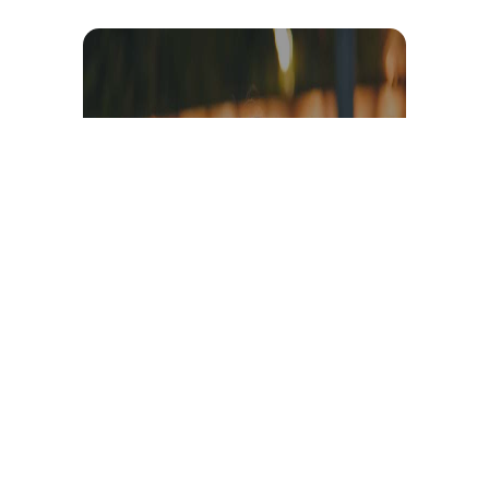
Témoignage et avis client
vidéo