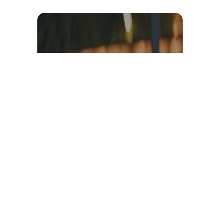
Témoignage et avis client
vidéo