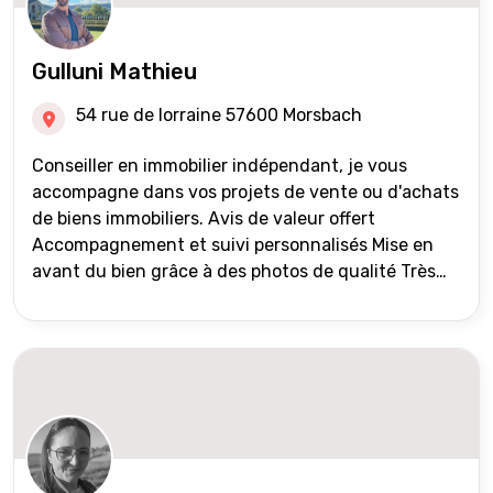
Gulluni Mathieu
54 rue de lorraine 57600 Morsbach
Conseiller en immobilier indépendant, je vous
accompagne dans vos projets de vente ou d'achats
de biens immobiliers. Avis de valeur offert
Accompagnement et suivi personnalisés Mise en
avant du bien grâce à des photos de qualité Très
large diffusion des annonces (niveau national et
international) Validation du financement des
acquéreurs auprès de partenaires financiers
Portefeuille de clients acquéreurs travaillé et mise
à jour régulièrement Vente en partage grâce au
réseau Iad France et Iad Deutschland Inter agence