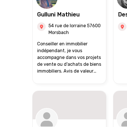
Gulluni Mathieu
Des
54 rue de lorraine 57600
Morsbach
Conseiller en immobilier
indépendant, je vous
accompagne dans vos projets
de vente ou d'achats de biens
immobiliers. Avis de valeur
offert Accompagnement et
suivi personnalisés Mise en
avant du bien grâce à des
photos de qualité Très large
diffusion des annonces
(niveau national et
international) Validation du
financement des acquéreurs