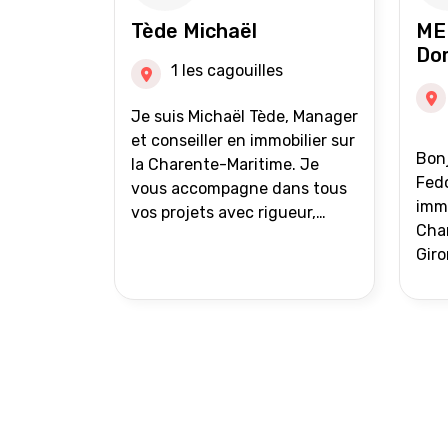
auprès de partenaires
Tède Michaël
ME
financiers Portefeuille de
Do
clients acquéreurs travaillé et
1 les cagouilles
mise à jour régulièrement
Vente en partage grâce au
Je suis Michaël Tède, Manager
réseau Iad France et Iad
et conseiller en immobilier sur
Bonj
Deutschland Inter agence
la Charente-Maritime. Je
Fedo
vous accompagne dans tous
immo
vos projets avec rigueur,
Char
transparence et avec une
Giro
stratégie bien définie. Avis de
acc
valeur gratuit et retour sous
proj
24h00. Parce que chaque
projet mérite un
accompagnement parfait.