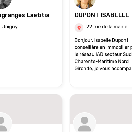
granges Laetitia
DUPONT ISABELLE
Joigny
22 rue de la mairie
Bonjour, Isabelle Dupont,
conseillère en immobilier 
le réseau IAD secteur Sud
Charente-Maritime Nord
Gironde, je vous accomp
dans tous vos projets
immobiliers, vente ou ach