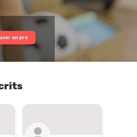
uver un pro
crits