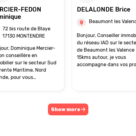
RCIER-FEDON
DELALONDE Brice
minique
Beaumont les Valen
72 bis route de Blaye
Bonjour, Conseiller immobilier
17130 MONTENDRE
du réseau IAD sur le sect
our, Dominique Mercier-
de Beaumont les Valence 
n conseillère en
15kms autour, je vous
bilier sur le secteur Sud
accompagne dans vos pro
ente Maritime, Nord
de vente ou d'achat
nde, pour vous
immobilier.
ompagner dans vos
ets immobiliers.
Show more