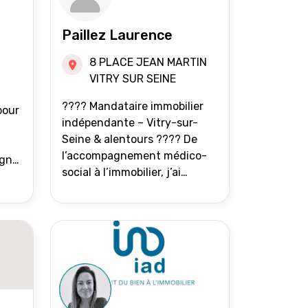
Paillez Laurence
8 PLACE JEAN MARTIN
VITRY SUR SEINE
???? Mandataire immobilier
pour
indépendante – Vitry-sur-
Seine & alentours ???? De
l’accompagnement médico-
agne
social à l’immobilier, j’ai
toujours eu à cœur d’aider les
at.
gens à avancer sereinement.
Aujourd’hui, j’accompagne
mes clients avec franchise,
écoute et énergie pour
vendre ou acheter leur bien
immobilier. ???? 300 familles
accompagnées en 8 ans, 90 %