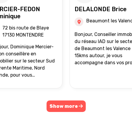
RCIER-FEDON
DELALONDE Brice
minique
Beaumont les Valen
72 bis route de Blaye
Bonjour, Conseiller immobilier
17130 MONTENDRE
du réseau IAD sur le sect
our, Dominique Mercier-
de Beaumont les Valence 
n conseillère en
15kms autour, je vous
bilier sur le secteur Sud
accompagne dans vos pro
ente Maritime, Nord
de vente ou d'achat
nde, pour vous
immobilier.
ompagner dans vos
ets immobiliers.
Show more