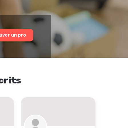
uver un pro
crits