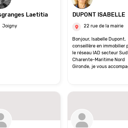
granges Laetitia
DUPONT ISABELLE
Joigny
22 rue de la mairie
Bonjour, Isabelle Dupont,
conseillère en immobilier 
le réseau IAD secteur Sud
Charente-Maritime Nord
Gironde, je vous accomp
dans tous vos projets
immobiliers, vente ou ach