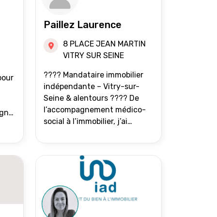
Paillez Laurence
8 PLACE JEAN MARTIN
VITRY SUR SEINE
???? Mandataire immobilier
pour
indépendante – Vitry-sur-
Seine & alentours ???? De
l’accompagnement médico-
agne
social à l’immobilier, j’ai
toujours eu à cœur d’aider les
at.
gens à avancer sereinement.
Aujourd’hui, j’accompagne
mes clients avec franchise,
écoute et énergie pour
vendre ou acheter leur bien
immobilier. ???? 300 familles
accompagnées en 8 ans, 90 %