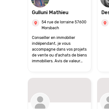
Gulluni Mathieu
Des
54 rue de lorraine 57600
Morsbach
Conseiller en immobilier
indépendant, je vous
accompagne dans vos projets
de vente ou d'achats de biens
immobiliers. Avis de valeur
offert Accompagnement et
suivi personnalisés Mise en
avant du bien grâce à des
photos de qualité Très large
diffusion des annonces
(niveau national et
international) Validation du
financement des acquéreurs