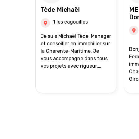
auprès de partenaires
Tède Michaël
ME
financiers Portefeuille de
Do
clients acquéreurs travaillé et
1 les cagouilles
mise à jour régulièrement
Vente en partage grâce au
Je suis Michaël Tède, Manager
réseau Iad France et Iad
et conseiller en immobilier sur
Bonj
Deutschland Inter agence
la Charente-Maritime. Je
Fedo
vous accompagne dans tous
immo
vos projets avec rigueur,
Char
transparence et avec une
Giro
stratégie bien définie. Avis de
acc
valeur gratuit et retour sous
proj
24h00. Parce que chaque
projet mérite un
accompagnement parfait.