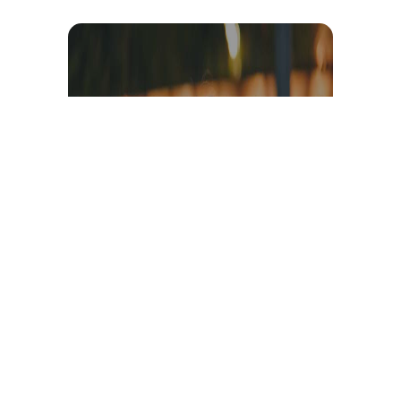
Témoignage et avis client
vidéo