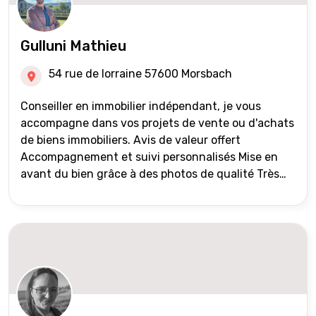
Gulluni Mathieu
54 rue de lorraine 57600 Morsbach
Conseiller en immobilier indépendant, je vous
accompagne dans vos projets de vente ou d'achats
de biens immobiliers. Avis de valeur offert
Accompagnement et suivi personnalisés Mise en
avant du bien grâce à des photos de qualité Très
large diffusion des annonces (niveau national et
international) Validation du financement des
acquéreurs auprès de partenaires financiers
Portefeuille de clients acquéreurs travaillé et mise
à jour régulièrement Vente en partage grâce au
réseau Iad France et Iad Deutschland Inter agence