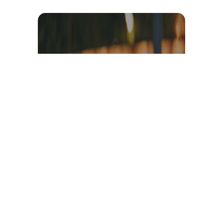
Témoignage et avis client
vidéo