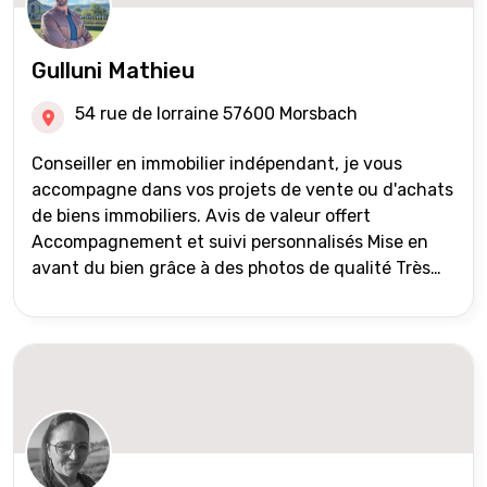
Gulluni Mathieu
54 rue de lorraine 57600 Morsbach
Conseiller en immobilier indépendant, je vous
accompagne dans vos projets de vente ou d'achats
de biens immobiliers. Avis de valeur offert
Accompagnement et suivi personnalisés Mise en
avant du bien grâce à des photos de qualité Très
large diffusion des annonces (niveau national et
international) Validation du financement des
acquéreurs auprès de partenaires financiers
Portefeuille de clients acquéreurs travaillé et mise
à jour régulièrement Vente en partage grâce au
réseau Iad France et Iad Deutschland Inter agence