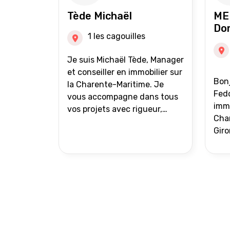
auprès de partenaires
Tède Michaël
ME
financiers Portefeuille de
Do
clients acquéreurs travaillé et
1 les cagouilles
mise à jour régulièrement
Vente en partage grâce au
Je suis Michaël Tède, Manager
réseau Iad France et Iad
et conseiller en immobilier sur
Bonj
Deutschland Inter agence
la Charente-Maritime. Je
Fedo
vous accompagne dans tous
immo
vos projets avec rigueur,
Char
transparence et avec une
Giro
stratégie bien définie. Avis de
acc
valeur gratuit et retour sous
proj
24h00. Parce que chaque
projet mérite un
accompagnement parfait.