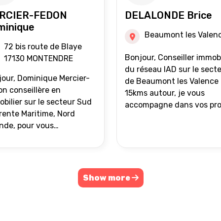
RCIER-FEDON
DELALONDE Brice
minique
Beaumont les Valen
72 bis route de Blaye
Bonjour, Conseiller immobilier
17130 MONTENDRE
du réseau IAD sur le sect
our, Dominique Mercier-
de Beaumont les Valence 
n conseillère en
15kms autour, je vous
bilier sur le secteur Sud
accompagne dans vos pro
ente Maritime, Nord
de vente ou d'achat
nde, pour vous
immobilier.
ompagner dans vos
ets immobiliers.
Show more