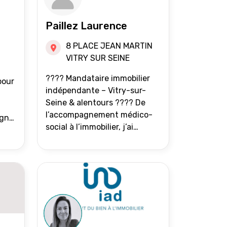
Paillez Laurence
8 PLACE JEAN MARTIN
VITRY SUR SEINE
???? Mandataire immobilier
pour
indépendante – Vitry-sur-
Seine & alentours ???? De
l’accompagnement médico-
agne
social à l’immobilier, j’ai
toujours eu à cœur d’aider les
at.
gens à avancer sereinement.
Aujourd’hui, j’accompagne
mes clients avec franchise,
écoute et énergie pour
vendre ou acheter leur bien
immobilier. ???? 300 familles
accompagnées en 8 ans, 90 %