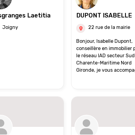
granges Laetitia
DUPONT ISABELLE
Joigny
22 rue de la mairie
Bonjour, Isabelle Dupont,
conseillère en immobilier 
le réseau IAD secteur Sud
Charente-Maritime Nord
Gironde, je vous accomp
dans tous vos projets
immobiliers, vente ou ach