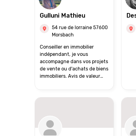
Gulluni Mathieu
Des
54 rue de lorraine 57600
Morsbach
Conseiller en immobilier
indépendant, je vous
accompagne dans vos projets
de vente ou d'achats de biens
immobiliers. Avis de valeur
offert Accompagnement et
suivi personnalisés Mise en
avant du bien grâce à des
photos de qualité Très large
diffusion des annonces
(niveau national et
international) Validation du
financement des acquéreurs