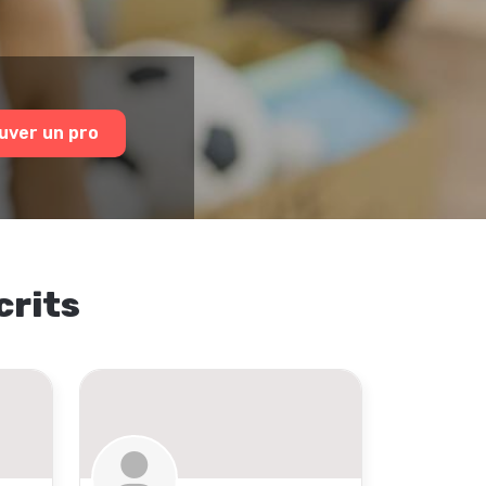
uver un pro
crits