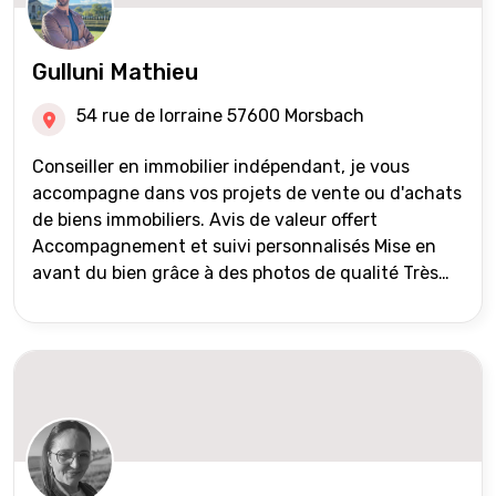
Gulluni Mathieu
54 rue de lorraine 57600 Morsbach
Conseiller en immobilier indépendant, je vous
accompagne dans vos projets de vente ou d'achats
de biens immobiliers. Avis de valeur offert
Accompagnement et suivi personnalisés Mise en
avant du bien grâce à des photos de qualité Très
large diffusion des annonces (niveau national et
international) Validation du financement des
acquéreurs auprès de partenaires financiers
Portefeuille de clients acquéreurs travaillé et mise
à jour régulièrement Vente en partage grâce au
réseau Iad France et Iad Deutschland Inter agence