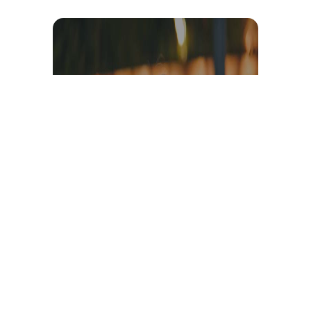
Témoignage et avis client
vidéo