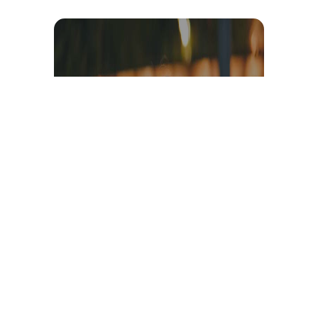
Témoignage et avis client
vidéo