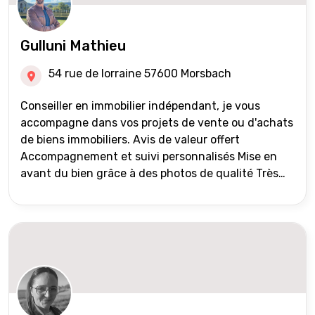
Gulluni Mathieu
54 rue de lorraine 57600 Morsbach
Conseiller en immobilier indépendant, je vous
accompagne dans vos projets de vente ou d'achats
de biens immobiliers. Avis de valeur offert
Accompagnement et suivi personnalisés Mise en
avant du bien grâce à des photos de qualité Très
large diffusion des annonces (niveau national et
international) Validation du financement des
acquéreurs auprès de partenaires financiers
Portefeuille de clients acquéreurs travaillé et mise
à jour régulièrement Vente en partage grâce au
réseau Iad France et Iad Deutschland Inter agence