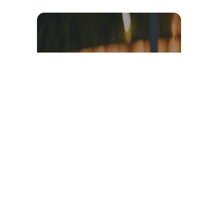
Témoignage et avis client
vidéo