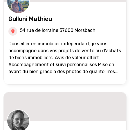
Gulluni Mathieu
54 rue de lorraine 57600 Morsbach
Conseiller en immobilier indépendant, je vous
accompagne dans vos projets de vente ou d'achats
de biens immobiliers. Avis de valeur offert
Accompagnement et suivi personnalisés Mise en
avant du bien grâce à des photos de qualité Très
large diffusion des annonces (niveau national et
international) Validation du financement des
acquéreurs auprès de partenaires financiers
Portefeuille de clients acquéreurs travaillé et mise
à jour régulièrement Vente en partage grâce au
réseau Iad France et Iad Deutschland Inter agence