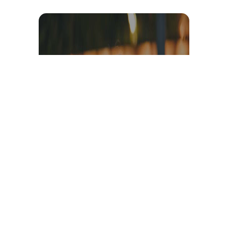
Témoignage et avis client
vidéo