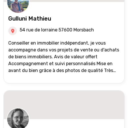
Gulluni Mathieu
54 rue de lorraine 57600 Morsbach
Conseiller en immobilier indépendant, je vous
accompagne dans vos projets de vente ou d'achats
de biens immobiliers. Avis de valeur offert
Accompagnement et suivi personnalisés Mise en
avant du bien grâce à des photos de qualité Très
large diffusion des annonces (niveau national et
international) Validation du financement des
acquéreurs auprès de partenaires financiers
Portefeuille de clients acquéreurs travaillé et mise
à jour régulièrement Vente en partage grâce au
réseau Iad France et Iad Deutschland Inter agence