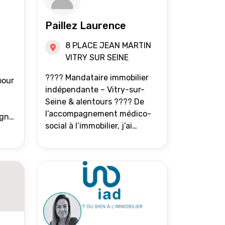
Paillez Laurence
8 PLACE JEAN MARTIN
VITRY SUR SEINE
???? Mandataire immobilier
pour
indépendante – Vitry-sur-
Seine & alentours ???? De
l’accompagnement médico-
agne
social à l’immobilier, j’ai
toujours eu à cœur d’aider les
at.
gens à avancer sereinement.
Aujourd’hui, j’accompagne
mes clients avec franchise,
écoute et énergie pour
vendre ou acheter leur bien
immobilier. ???? 300 familles
accompagnées en 8 ans, 90 %