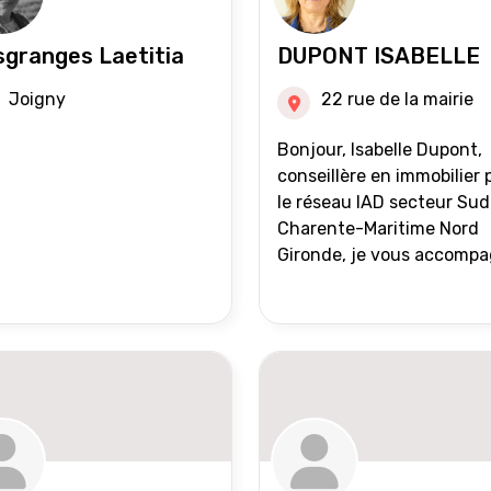
granges Laetitia
DUPONT ISABELLE
Joigny
22 rue de la mairie
Bonjour, Isabelle Dupont,
conseillère en immobilier 
le réseau IAD secteur Sud
Charente-Maritime Nord
Gironde, je vous accomp
dans tous vos projets
immobiliers, vente ou ach