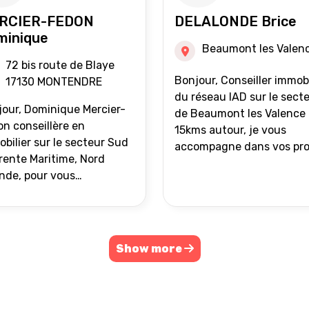
RCIER-FEDON
DELALONDE Brice
minique
Beaumont les Valen
72 bis route de Blaye
Bonjour, Conseiller immobilier
17130 MONTENDRE
du réseau IAD sur le sect
our, Dominique Mercier-
de Beaumont les Valence 
n conseillère en
15kms autour, je vous
bilier sur le secteur Sud
accompagne dans vos pro
ente Maritime, Nord
de vente ou d'achat
nde, pour vous
immobilier.
ompagner dans vos
ets immobiliers.
Show more