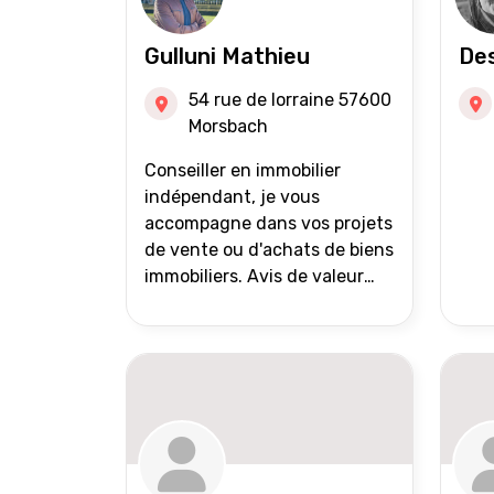
Gulluni Mathieu
Des
54 rue de lorraine 57600
Morsbach
Conseiller en immobilier
indépendant, je vous
accompagne dans vos projets
de vente ou d'achats de biens
immobiliers. Avis de valeur
offert Accompagnement et
suivi personnalisés Mise en
avant du bien grâce à des
photos de qualité Très large
diffusion des annonces
(niveau national et
international) Validation du
financement des acquéreurs