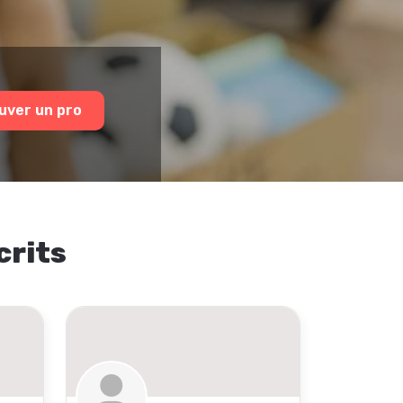
uver un pro
crits