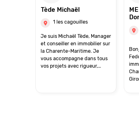
auprès de partenaires
Tède Michaël
ME
financiers Portefeuille de
Do
clients acquéreurs travaillé et
1 les cagouilles
mise à jour régulièrement
Vente en partage grâce au
Je suis Michaël Tède, Manager
réseau Iad France et Iad
et conseiller en immobilier sur
Bonj
Deutschland Inter agence
la Charente-Maritime. Je
Fedo
vous accompagne dans tous
immo
vos projets avec rigueur,
Char
transparence et avec une
Giro
stratégie bien définie. Avis de
acc
valeur gratuit et retour sous
proj
24h00. Parce que chaque
projet mérite un
accompagnement parfait.