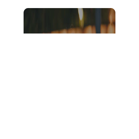
Témoignage et avis client
vidéo