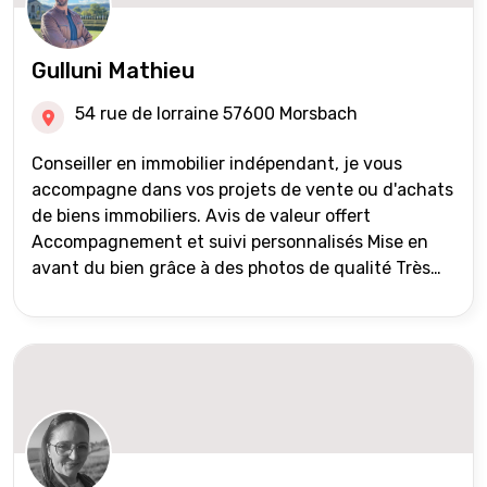
Gulluni Mathieu
54 rue de lorraine 57600 Morsbach
Conseiller en immobilier indépendant, je vous
accompagne dans vos projets de vente ou d'achats
de biens immobiliers. Avis de valeur offert
Accompagnement et suivi personnalisés Mise en
avant du bien grâce à des photos de qualité Très
large diffusion des annonces (niveau national et
international) Validation du financement des
acquéreurs auprès de partenaires financiers
Portefeuille de clients acquéreurs travaillé et mise
à jour régulièrement Vente en partage grâce au
réseau Iad France et Iad Deutschland Inter agence